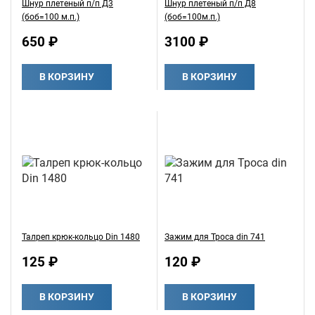
Шнур плетеный п/п Д3
Шнур плетеный п/п Д8
(боб=100 м.п.)
(боб=100м.п.)
650 ₽
3100 ₽
В КОРЗИНУ
В КОРЗИНУ
Талреп крюк-кольцо Din 1480
Зажим для Троса din 741
125 ₽
120 ₽
В КОРЗИНУ
В КОРЗИНУ