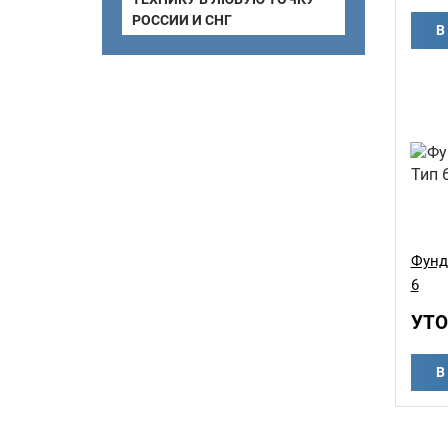
РОССИИ И СНГ
В
Фунд
6
УТО
В