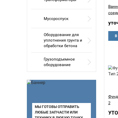
Ванн
соед
Мусороспуск
уто
Оборудование для
В
уплотнения грунта и
обработки бетона
Грузоподъемное
оборудование
Фунд
2
МЫ ГОТОВЫ ОТПРАВИТЬ
УТО
ЛЮБЫЕ ЗАПЧАСТИ ИЛИ
ТЕХНИКУ В ЛЮБУЮ ТОЧКУ