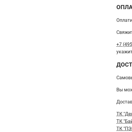
ОПЛА
Оплати
Свяжит
+7 (495
укажит
ДОСТ
Самов
Вы мож
Достав
ТК "Де
ТК "Ба
ТК "ПЭ